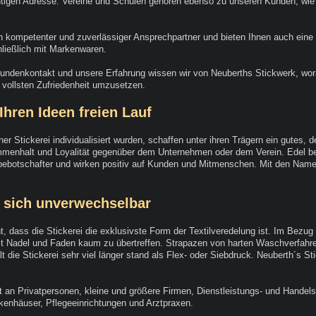
chtigen Adresse. Vereine und Schulen gehören ebenso zu unseren Kunden, wie
ich kompetenter und zuverlässiger Ansprechpartner und bieten Ihnen auch eine
ließlich mit Markenwaren.
undenkontakt und unsere Erfahrung wissen wir von Neuberths Stickwerk, wor
vollsten Zufriedenheit umzusetzen.
Ihren Ideen freien Lauf
einer Stickerei individualisiert wurden, schaffen unter ihren Trägern ein gute
menhalt und Loyalität gegenüber dem Unternehmen oder dem Verein. Edel best
bebotschafter und wirken positiv auf Kunden und Mitmenschen. Mit den Namen I
 sich unverwechselbar
t, dass die Stickerei die exklusivste Form der Textilveredelung ist. Im Bezu
t Nadel und Faden kaum zu übertreffen. Strapazen von harten Waschverfahren 
lt die Stickerei sehr viel länger stand als Flex- oder Siebdruck. Neuberth´s 
 an Privatpersonen, kleine und größere Firmen, Dienstleistungs- und Hande
enhäuser, Pflegeeinrichtungen und Arztpraxen.