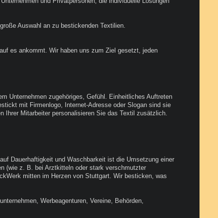
 Unternehmen und Privatpersonen, die individuelle Lösungen
 große Auswahl an zu bestickenden Textilien.
auf es ankommt. Wir haben uns zum Ziel gesetzt, jeden
s, dem Unternehmen zugehöriges, Gefühl. Einheitliches Auftreten
ickt mit Firmenlogo, Internet-Adresse oder Slogan sind sie
hrer Mitarbeiter personalisieren Sie das Textil zusätzlich.
g auf Dauerhaftigkeit und Waschbarkeit ist die Umsetzung einer
(wie z. B. bei Arztkitteln oder stark verschmutzter
StickWerk mitten im Herzen von Stuttgart. Wir besticken, was
lsunternehmen, Werbeagenturen, Vereine, Behörden,