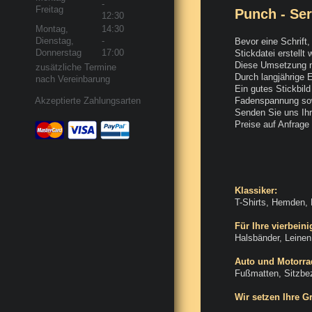
-
Freitag
Punch - Ser
12:30
Montag,
14:30
Dienstag,
-
Bevor eine Schrift
Donnerstag
17:00
Stickdatei erstellt
Diese Umsetzung n
zusätzliche Termine
Durch langjährige E
nach Vereinbarung
Ein gutes Stickbil
Fadenspannung sowi
Akzeptierte Zahlungsarten
Senden Sie uns Ihr
Preise auf Anfrage 
Klassiker:
T-Shirts, Hemden, 
Für Ihre vierbein
Halsbänder, Leinen 
Auto und Motorra
Fußmatten, Sitzbez
Wir setzen Ihre 