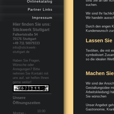
sind Sie an der ri
Onlinekatalog
suchen.
Partner Links
Wir sind Ihr fachl
Impressum
Wir handeln aussch
Hier finden Sie uns:
Durch den engen K
Stickwerk Stuttgart
Kundenwunsch zur 
Falkertstraße
54
70176
Stuttgart
Lassen Sie 
+49 711 50079333
info@stickwerk-
Textilien, die mit 
stuttgart.de
symbolisiert Zusam
so die idealen Wer
Haben Sie Fragen,
Wünsche oder
Anregungen? Bitte
Machen Sie
nehmen Sie Kontakt mit
uns auf, wir helfen Ihnen
gerne weiter!
Wir sind der Ansich
Gestaltungsidee mi
Arbeitskleidung) hä
Sie wünschen
Unsere
Öffnungszeiten
Unser Angebot geht
Gastronomie, Krank
10:00
Montag -