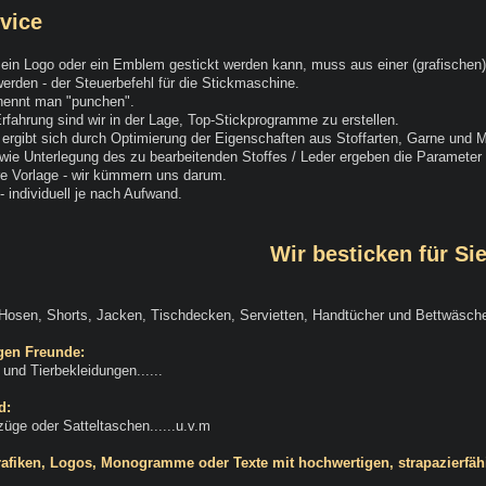
vice
, ein Logo oder ein Emblem gestickt werden kann, muss aus einer (grafischen
 werden - der Steuerbefehl für die Stickmaschine.
ennt man "punchen".
rfahrung sind wir in der Lage, Top-Stickprogramme zu erstellen.
d ergibt sich durch Optimierung der Eigenschaften aus Stoffarten, Garne und M
e Unterlegung des zu bearbeitenden Stoffes / Leder ergeben die Parameter f
e Vorlage - wir kümmern uns darum.
- individuell je nach Aufwand.
Wir besticken für Si
Hosen, Shorts, Jacken, Tischdecken, Servietten, Handtücher und Bettwäsche,
igen Freunde:
und Tierbekleidungen......
d:
üge oder Satteltaschen......u.v.m
Grafiken, Logos, Monogramme oder Texte mit hochwertigen, strapazierf